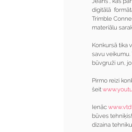
Jeans”, kas pa
digitālā  form
Trimble Connec
materiālu sara
Konkursā tika v
savu veikumu. T
būvgruži un, jo
Pirmo reizi kon
šeit 
www.yout
Ienāc 
www.vtdt
būves tehniķis
dizaina tehnik