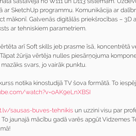
matā sastāvēja no W111 un D113 sistēmām. Uzdevu
ātā ar SketchUp programmu. Komunikācija ar dalīb
t mākonī. Galvenās digitālās priekšrocības – 3D at
ksts ar tehniskiem parametriem. 
ērtēta arī Soft skills jeb prasme īsā, koncentrētā 
āpat žūrija vērtēja nulles piesārņojuma komponent
 mazāks svars, jo vairāk punktu.
kurss notika kinostudijā TV šova formātā. To iespē
ube.com/watch?v=oAK9eLnXBSI
.lv/sausas-buves-tehnikis
 un uzzini visu par pro
! To jaunajā mācību gadā varēs apgūt Vidzemes T
umā!