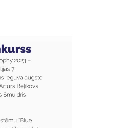
Audzēkņiem
Kas jauns?
nkurss
ophy 2023 – 
ījās 7 
s ieguva augsto 
rtūrs Beļikovs 
s Smuidris 
istēmu “Blue 