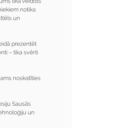
ms tika veidots 
niekiem notika 
tēls un  
veidā prezentēt 
i – tika svērti 
jams noskatīties 
fesiju Sausās 
ehnoloģiju un 