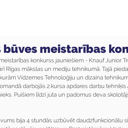
ola
Profesijas
Uzņemšana
Pieaugušajiem
 būves meistarības ko
eistarības konkurss jauniešiem - Knauf Junior Tr
ārī Rīgas mākslas un mediju tehnikumā. Tajā piedal
kurām Vidzemes Tehnoloģiju un dizaina tehnikum
komandā darbojās 2.kursa apdares darbu tehniķis A
ieks. Puišiem līdzi juta un padomus deva skolotāj
vums bija 4 stundās uzbūvēt daudzfunkcionālu s