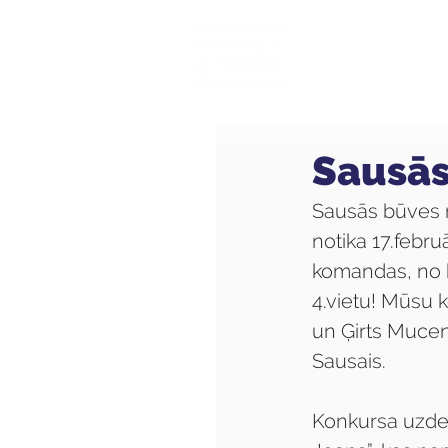
Mūsu sk
Sausās
Sausās būves m
notika 17.febru
komandas, no 
4.vietu! Mūsu 
un Ģirts Mucen
Sausais.
Konkursa uzde