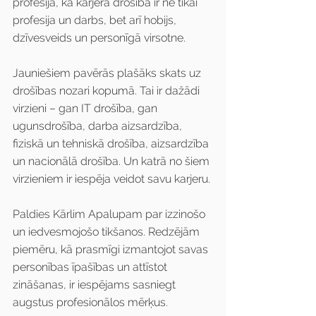
profesijā, kā karjera drošībā ir ne tikai 
profesija un darbs, bet arī hobijs, 
dzīvesveids un personīgā virsotne.
Jauniešiem pavērās plašāks skats uz 
drošības nozari kopumā. Tai ir dažādi 
virzieni – gan IT drošība, gan 
ugunsdrošība, darba aizsardzība, 
fiziskā un tehniskā drošība, aizsardzība 
un nacionālā drošība. Un katrā no šiem 
virzieniem ir iespēja veidot savu karjeru. 
Paldies Kārlim Apalupam par izzinošo 
un iedvesmojošo tikšanos. Redzējām 
piemēru, kā prasmīgi izmantojot savas 
personības īpašības un attīstot 
zināšanas, ir iespējams sasniegt 
augstus profesionālos mērķus.