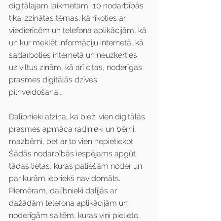
digitālajam laikmetam” 10 nodarbībās 
tika izzinātas tēmas: kā rīkoties ar 
viedierīcēm un telefona aplikācijām, kā 
un kur meklēt informāciju internetā, kā 
sadarboties internetā un neuzķerties 
uz viltus ziņām, kā arī citas, noderīgas 
prasmes digitālās dzīves 
pilnveidošanai.
Dalībnieki atzina, ka bieži vien digitālās 
prasmes apmāca radinieki un bērni, 
mazbērni, bet ar to vien nepietiekot. 
Šādās nodarbībās iespējams apgūt 
tādas lietas, kuras patiešām noder un 
par kurām iepriekš nav domāts. 
Piemēram, dalībnieki dalījās ar 
dažādām telefona aplikācijām un 
noderīgām saitēm, kuras viņi pielieto, 