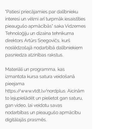
"Patiesi priecājamies par dalībnieku 
interesi un vēlmi arī turpmāk iesaistīties 
pieaugušo apmācībās" saka Vidzemes 
Tehnoloģiju un dizaina tehnikuma 
direktors Artūrs Sņegovičs, kurš 
noslēdzošajā nodarbībā dalībniekiem 
pasniedza atzinības rakstus. 
Materiāli un programma, kas 
izmantota kursa satura veidošanā 
pieejama 
https://www.vtdt.lv/nordplus. Aicinām 
to lejupielādēt un pielietot gan saturu, 
gan video, lai veidotu savas 
nodarbības un pieaugušo apmācību 
digitālajās prasmēs. 