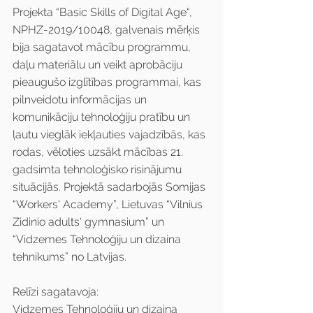
Projekta “Basic Skills of Digital Age“, 
NPHZ-2019/10048, galvenais mērķis 
bija sagatavot mācību programmu, 
daļu materiālu un veikt aprobāciju 
pieaugušo izglītības programmai, kas 
pilnveidotu informācijas un 
komunikāciju tehnoloģiju pratību un 
ļautu vieglāk iekļauties vajadzībās, kas 
rodas, vēloties uzsākt mācības 21. 
gadsimta tehnoloģisko risinājumu 
situācijās. Projektā sadarbojās Somijas 
“Workers' Academy”, Lietuvas “Vilnius 
Zidinio adults' gymnasium” un 
“Vidzemes Tehnoloģiju un dizaina 
tehnikums” no Latvijas. 
Relīzi sagatavoja:
Vidzemes Tehnoloģiju un dizaina 