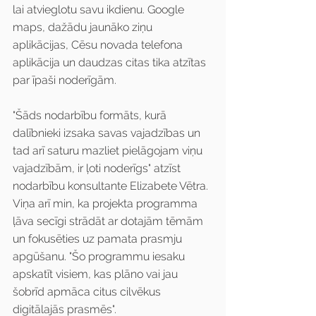
lai atvieglotu savu ikdienu. Google 
maps, dažādu jaunāko ziņu 
aplikācijas, Cēsu novada telefona 
aplikācija un daudzas citas tika atzītas 
par īpaši noderīgām. 
"Šāds nodarbību formāts, kurā 
dalībnieki izsaka savas vajadzības un 
tad arī saturu mazliet pielāgojam viņu 
vajadzībām, ir ļoti noderīgs" atzīst 
nodarbību konsultante Elizabete Vētra. 
Viņa arī min, ka projekta programma 
ļāva secīgi strādāt ar dotajām tēmām 
un fokusēties uz pamata prasmju 
apgūšanu. "Šo programmu iesaku 
apskatīt visiem, kas plāno vai jau 
šobrīd apmāca citus cilvēkus 
digitālajās prasmēs".