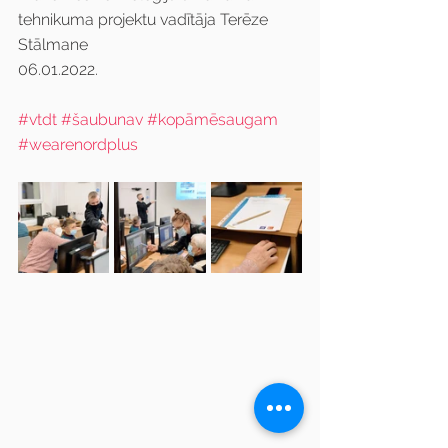
tehnikuma projektu vadītāja Terēze 
Stālmane
06.01.2022.
#vtdt
#šaubunav
#kopāmēsaugam
#wearenordplus