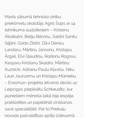
Marta sākumā tehnisko zinību 
priekšmetu skolotājs Agris Šops ar 14 
tehnikuma audzēkņiem – Kristenu 
Ābolkalni, Betiju Bērziņu, Sabīni Sanitu 
Siljāni, Gvido Zlidni, Dāvi Denisu 
Landaru, Mārtiņu Jansonu, Kristapu 
Ārgali, Elvi Glaudiņu, Rodionu Rogovu, 
Kasparu Kristianu Skaidro, Mārtiņu 
Kuzņicki, Adrianu Paulu Kļaviņu, Niku 
Lauri Jaunzemu un Kristapu Mūrnieku 
– Erasmus+ projekta ietvaros devās uz 
Leipcigas piepilsētu Schkeuditz, kur 
jauniešiem mēneša laikā bija iespēja 
praktizēties un papildināt zināšanas 
savā specialitātē. Par to Priekuļu 
novada pašvaldības aprīļa izdevumā.