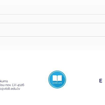
ikums
Cēsu nov. LV-4126
fo@vtdt.edu.lv