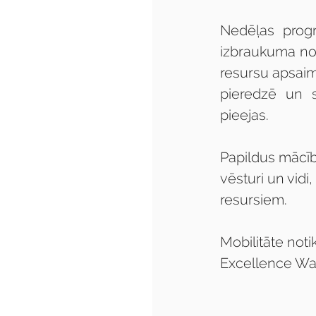
Nedēļas progr
izbraukuma nod
resursu apsaim
pieredzē un s
pieejas.
Papildus mācību
vēsturi un vidi,
resursiem.
Mobilitāte noti
Excellence Wat