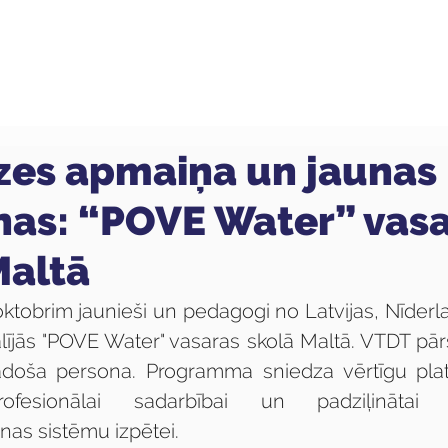
ola
Profesijas
Uzņemšana
Pieaugušajiem
zes apmaiņa un jaunas
nas: “POVE Water” vas
Maltā
 oktobrim jaunieši un pedagogi no Latvijas, Nīderl
lījās "POVE Water" vasaras skolā Maltā. VTDT pārs
doša persona. Programma sniedza vērtīgu plat
rofesionālai sadarbībai un padziļinātai
as sistēmu izpētei.