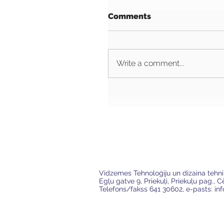
Comments
Write a comment...
VTDT
Vidzemes Tehnoloģiju un dizaina tehn
Egļu gatve 9, Priekuļi, Priekuļu pag., 
Telefons/fakss 641 30602, e-pasts:
in