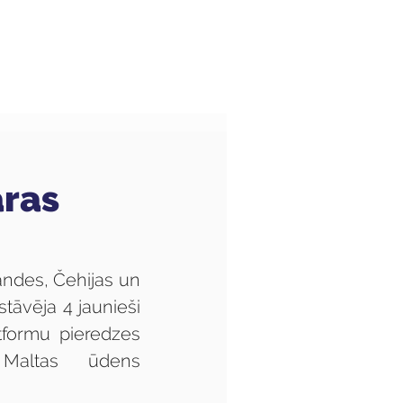
Audzēkņiem
Kas jauns?
aras
andes, Čehijas un 
tāvēja 4 jaunieši 
formu pieredzes 
 Maltas ūdens 