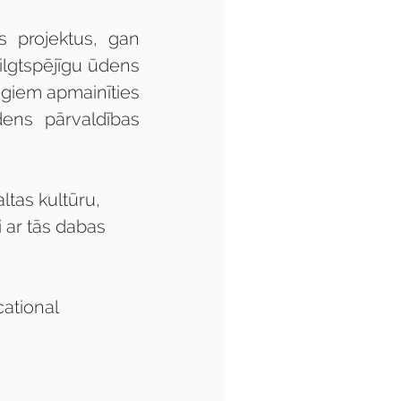
 projektus, gan 
ilgtspējīgu ūdens 
giem apmainīties 
ens pārvaldības 
ltas kultūru, 
i ar tās dabas 
ational 