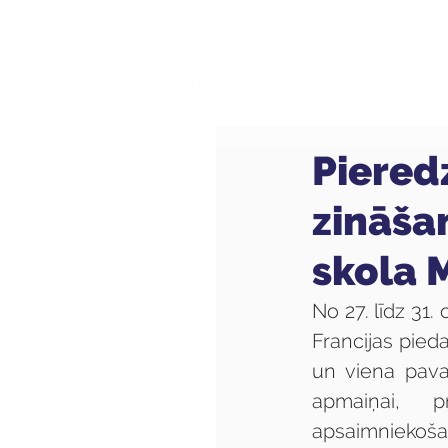
Mūsu sk
Piered
zināša
skola 
No 27. līdz 31.
Francijas pieda
un viena pava
apmaiņai, p
apsaimniekošan