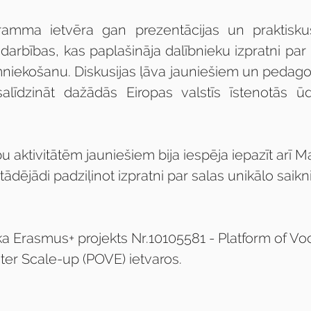
amma ietvēra gan prezentācijas un praktiskus
arbības, kas paplašināja dalībnieku izpratni par 
niekošanu. Diskusijas ļāva jauniešiem un pedago
alīdzināt dažādās Eiropas valstīs īstenotās ūd
 aktivitātēm jauniešiem bija iespēja iepazīt arī Ma
 tādējādi padziļinot izpratni par salas unikālo saikn
ka Erasmus+ projekts Nr.10105581 - Platform of Voc
er Scale-up (POVE) ietvaros. 