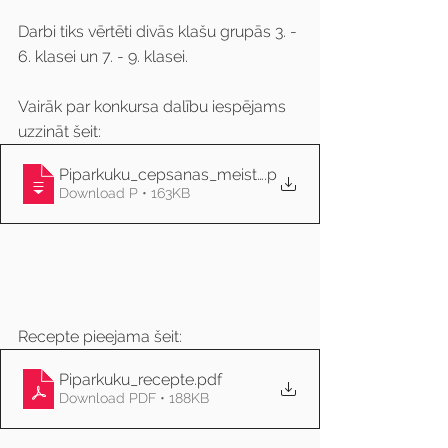
Darbi tiks vērtēti divās klašu grupās 3. - 
6. klasei un 7. - 9. klasei. 
Vairāk par konkursa dalību iespējams 
uzzināt šeit:
Piparkuku_cepsanas_meistaklases_norise
.p
Download P • 163KB
Recepte pieejama šeit: 
Piparkuku_recepte
.pdf
Download PDF • 188KB