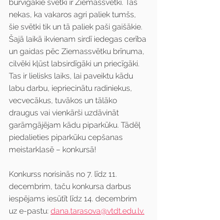
burvīgākie svētki ir Ziemassvētki. Tas 
nekas, ka vakaros agri paliek tumšs, 
šie svētki tik un tā paliek paši gaišākie. 
Šajā laikā ikvienam sirdī iedegas cerība 
un gaidas pēc Ziemassvētku brīnuma, 
cilvēki kļūst labsirdīgāki un priecīgāki. 
Tas ir lielisks laiks, lai paveiktu kādu 
labu darbu, iepriecinātu radiniekus, 
vecvecākus, tuvākos un tālāko 
draugus vai vienkārši uzdāvināt 
garāmgājējam kādu piparkūku. Tādēļ 
piedalieties piparkūku cepšanas 
meistarklasē – konkursā! 
Konkurss norisinās no 7. līdz 11. 
decembrim, taču konkursa darbus 
iespējams iesūtīt līdz 14. decembrim 
uz e-pastu: 
dana.tarasova@vtdt.edu.lv.