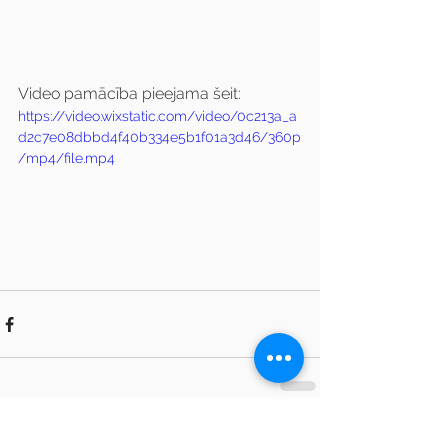
Video pamācība pieejama šeit: 
https://video.wixstatic.com/video/0c213a_a
d2c7e08dbbd4f40b334e5b1f01a3d46/360p
/mp4/file.mp4