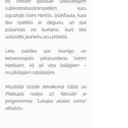
no četrām pasaulē uzbūvētajām 
subkontrabastrompetēm, kuru 
izgudrojis Vairis Nartišs, blokflauta, kura 
tika spēlēta ar degunu, un pat 
pūšamais no burkāna, kurš tika 
uzbūvēts jauniešu acu priekšā.
Liels paldies par skanīgo un 
iedvesmojošo pēcpusdienu Vairim 
Nartišam, kā arī viņa kolēģiem – 
muzikālajām rotaļlietām.
Muzikālā izrāde tehnikumā Cēsīs un 
Priekuļos notika 17. februārī ar 
programmas “Latvijas skolas soma” 
atbalstu.