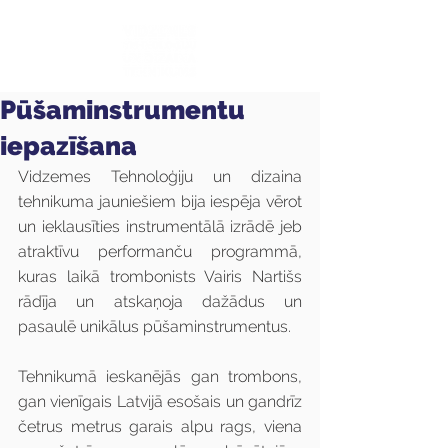
Pūšaminstrumentu
iepazīšana
Vidzemes Tehnoloģiju un dizaina 
tehnikuma jauniešiem bija iespēja vērot 
un ieklausīties instrumentālā izrādē jeb 
atraktīvu performanču programmā, 
kuras laikā trombonists Vairis Nartišs 
rādīja un atskaņoja dažādus un 
pasaulē unikālus pūšaminstrumentus.
Tehnikumā ieskanējās gan trombons, 
gan vienīgais Latvijā esošais un gandrīz 
četrus metrus garais alpu rags, viena 