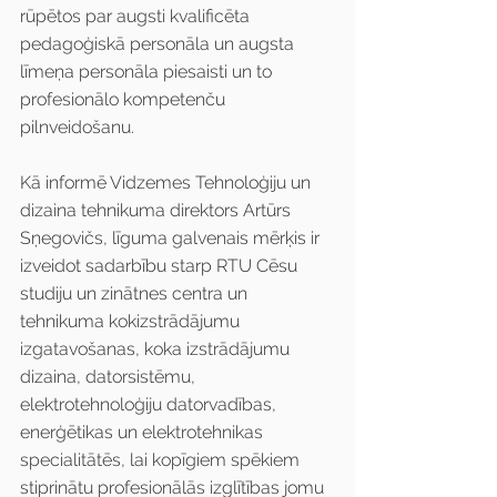
rūpētos par augsti kvalificēta 
pedagoģiskā personāla un augsta 
līmeņa personāla piesaisti un to 
profesionālo kompetenču 
pilnveidošanu.
Kā informē Vidzemes Tehnoloģiju un 
dizaina tehnikuma direktors Artūrs 
Sņegovičs, līguma galvenais mērķis ir 
izveidot sadarbību starp RTU Cēsu 
studiju un zinātnes centra un 
tehnikuma kokizstrādājumu 
izgatavošanas, koka izstrādājumu 
dizaina, datorsistēmu, 
elektrotehnoloģiju datorvadības, 
enerģētikas un elektrotehnikas 
specialitātēs, lai kopīgiem spēkiem 
stiprinātu profesionālās izglītības jomu 