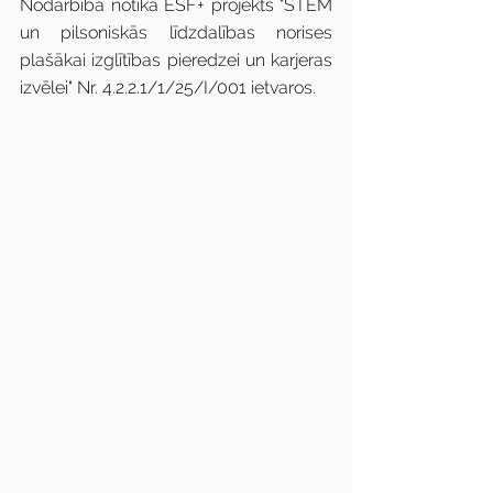
Nodarbība notika ESF+ projekts "STEM 
un pilsoniskās līdzdalības norises 
plašākai izglītības pieredzei un karjeras 
izvēlei" Nr. 4.2.2.1/1/25/I/001​ ietvaros.