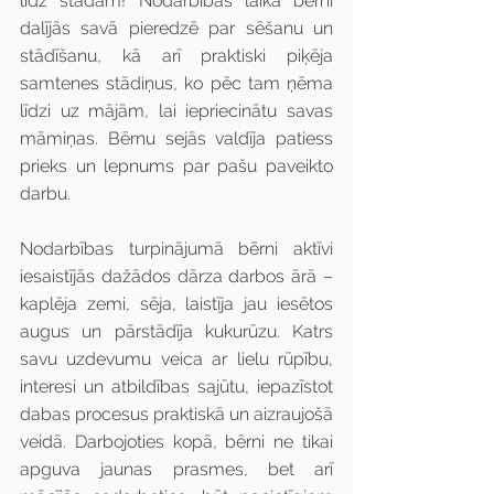
līdz stādam! Nodarbības laikā bērni 
dalījās savā pieredzē par sēšanu un 
stādīšanu, kā arī praktiski piķēja 
samtenes stādiņus, ko pēc tam ņēma 
līdzi uz mājām, lai iepriecinātu savas 
māmiņas. Bērnu sejās valdīja patiess 
prieks un lepnums par pašu paveikto 
darbu.
Nodarbības turpinājumā bērni aktīvi 
iesaistījās dažādos dārza darbos ārā – 
kaplēja zemi, sēja, laistīja jau iesētos 
augus un pārstādīja kukurūzu. Katrs 
savu uzdevumu veica ar lielu rūpību, 
interesi un atbildības sajūtu, iepazīstot 
dabas procesus praktiskā un aizraujošā 
veidā. Darbojoties kopā, bērni ne tikai 
apguva jaunas prasmes, bet arī 