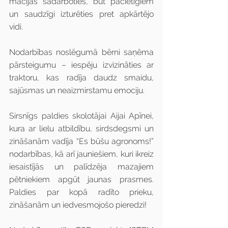
mācījās sadarboties, būt pacietīgiem 
un saudzīgi izturēties pret apkārtējo 
vidi.
Nodarbības noslēgumā bērni saņēma 
pārsteigumu – iespēju izvizināties ar 
traktoru, kas radīja daudz smaidu, 
sajūsmas un neaizmirstamu emociju.
Sirsnīgs paldies skolotājai Aijai Apīnei, 
kura ar lielu atbildību, sirdsdegsmi un 
zināšanām vadīja “Es būšu agronoms!” 
nodarbības, kā arī jauniešiem, kuri ikreiz 
iesaistījās un palīdzēja mazajiem 
pētniekiem apgūt jaunas prasmes. 
Paldies par kopā radīto prieku, 
zināšanām un iedvesmojošo pieredzi!