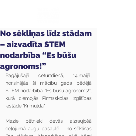
No sēkliņas līdz stādam
– aizvadīta STEM
nodarbība “Es būšu
agronoms!”
Pagājušajā ceturtdienā, 14.maijā, 
norisinājās šī mācību gada pēdējā 
STEM nodarbība “Es būšu agronoms!”, 
kurā ciemojās Pirmsskolas izglītības 
iestāde "Krimulda".
Mazie pētnieki devās aizraujošā 
ceļojumā augu pasaulē – no sēkliņas 