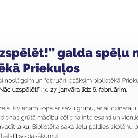
ola
Profesijas
Uzņemšana
Pieaugušajiem
zspēlēt!” galda spēļu 
tēkā Priekuļos
 noslēgsim un februāri iesāksim bibliotēkā Prieku
Nāc uzspēlēt!”
 no 
27. janvāra līdz 6. februārim. 
espēja ik vienam kopā ar savu grupu, ar audzinātāju, 
ienas grūtā mācību cēliena interesanti un vienlīdz
vadīt laiku. Bibliotēka saka lielu paldies skolēnu 
atbalstīt šo pasākumu! 