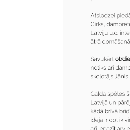
Atslodzei pied
Cirks, dambrete
Latviju u.c. in
ātrā domāšanā
Savukārt 
otrdie
notiks arī damb
skolotājs Jānis
Galda spēles š
Latvijā un pārē
kādā brīvā brī
ideja ir dot ik
arī iepazīt arv