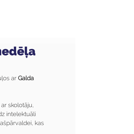
Audzēkņiem
Kas jauns?
nedēļa
ļos ar 
Galda 
ar skolotāju, 
 intelektuāli 
pašpārvaldei, kas 