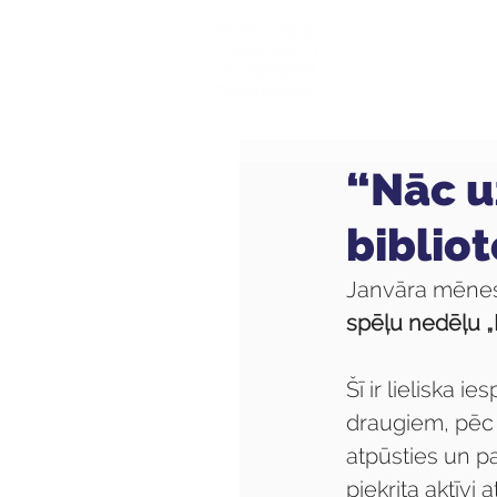
Mūsu sk
“Nāc u
biblio
Janvāra mēnesi
spēļu nedēļu „
Šī ir lieliska i
draugiem, pēc d
atpūsties un pa
piekrita aktīvi 