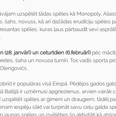
āvājam uzspēlēt tādas spēles kā Monopoly, Aliass
, šahs, novuss, kā arī dažādas erudīciju spēles par
teresantas spēles, kuras ļaus pārbaudīt sevi asprāt
. 
n (28. janvārī) un ceturtdien (6.februārī) 
pēc mācī
retes, šaha un novusa turnīri. Tos vadīs sporta pro
 Olengovičs. 
obrīd ir populāras visā Eiropā. Pēdējos gados gald
jā Baltijā ir uzņēmusi apgriezienus, arvien vairāk c
dī uzspēlēt spēles ar ģimeni un draugiem, tādēļ 
 vienam iespēju sākt vai turpināt savu ceļu galda sp
ien jaunas spēles un izvēlēties šo aktivitāti kā ats