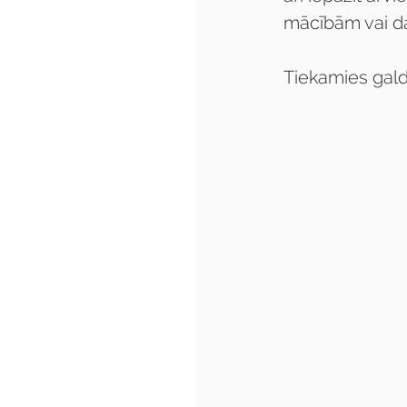
mācībām vai d
Tiekamies gald