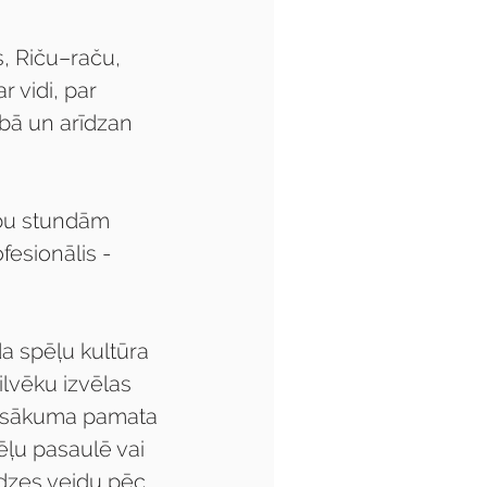
, Riču–raču, 
 vidi, par 
ībā un arīdzan 
bu stundām 
fesionālis - 
a spēļu kultūra 
ilvēku izvēlas 
pasākuma pamata 
ēļu pasaulē vai 
lodzes veidu pēc 