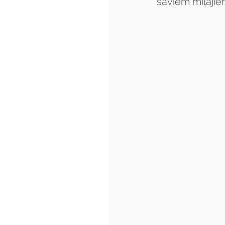
saviem mīļajie