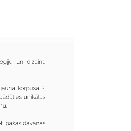
Audzēkņiem
Kas jauns?
ģiju un dizaina 
jaunā korpusa 2. 
ādāties unikālas 
mu.
t īpašas dāvanas 