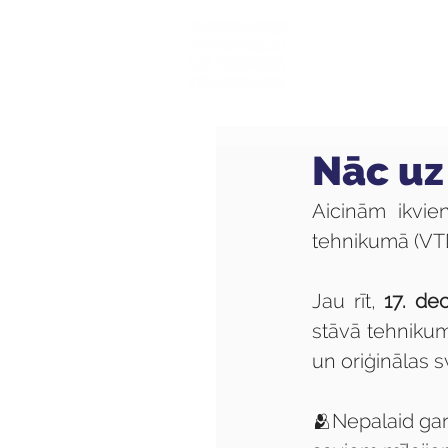
Mūsu sk
Nāc uz
Aicinām ikvie
tehnikumā (VT
Jau rīt, 
17. de
stāvā tehnikum
un oriģinālas s
🫂Nepalaid gar