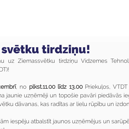
ola
Profesijas
Uzņemšana
Pieaugušajiem
 svētku tirdziņu!
nu uz Ziemassvētku tirdziņu Vidzemes Tehnolo
DT)!
cembrī
, no 
plkst.11.00 līdz 13.00
 Priekuļos, VTDT 
a jaunie uzņēmēji un topošie pavāri piedāvās ieg
vētku dāvanas, kas radītas ar lielu rūpību un izdo
ām iespēju atbalstīt jaunos uzņēmējus un sarūpē