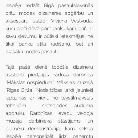
iespēja redzēt Rīgā pasaulslavenās 
britu modes dizaineres apģērbu un 
aksesuāru izstādi. Vivjena Vestvuda, 
kuru bieži dēvē par "panku karalieni", ar 
savu devumu ir būtiski ietekmējusi ne 
tikai panku stila radīšanu, bet arī 
plašāku modes pasauli.
Tajā pašā dienā topošie dizaineru 
asistenti piedalījās radošā darbnīcā 
"Mākslas nospiedumi" Mākslas muzejā 
"Rīgas Birža". Nodarbības laikā jaunieši 
iepazinās ar vienu no tekstilmākslas 
tehnikām – sietspiedes auduma 
apdruku. Darbnīcas ievadu veidoja 
muzeja darbinieka stāstījums un 
piemēru demonstrācija, kam sekoja 
iespēja personalizēt līdzi paņemtu 