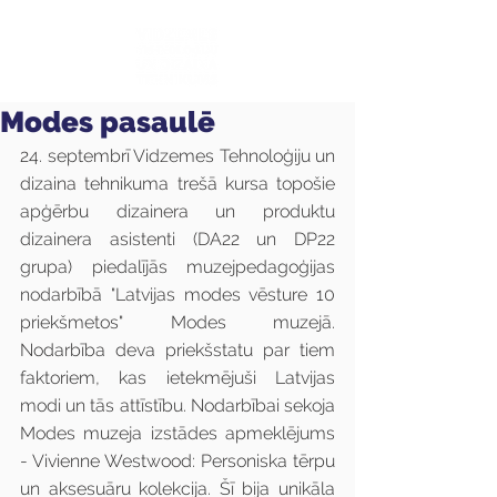
Modes pasaulē
24. septembrī Vidzemes Tehnoloģiju un 
dizaina tehnikuma trešā kursa topošie 
apģērbu dizainera un produktu 
dizainera asistenti (DA22 un DP22 
grupa) piedalījās muzejpedagoģijas 
nodarbībā "Latvijas modes vēsture 10 
priekšmetos" Modes muzejā. 
Nodarbība deva priekšstatu par tiem 
faktoriem, kas ietekmējuši Latvijas 
modi un tās attīstību. Nodarbībai sekoja 
Modes muzeja izstādes apmeklējums 
- Vivienne Westwood: Personiska tērpu 
un aksesuāru kolekcija. Šī bija unikāla 