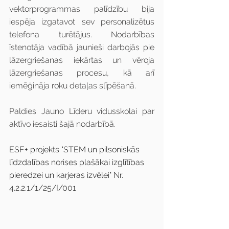
vektorprogrammas palīdzību bija 
iespēja izgatavot sev personalizētus 
telefona turētājus. Nodarbības 
īstenotāja vadībā jaunieši darbojās pie 
lāzergriešanas iekārtas un vēroja 
lāzergriešanas procesu, kā arī 
iemēģināja roku detaļas slīpēšanā.
Paldies Jauno Līderu vidusskolai par 
aktīvo iesaisti šajā nodarbībā.
ESF+ projekts "STEM un pilsoniskās 
līdzdalības norises plašākai izglītības 
pieredzei un karjeras izvēlei" Nr. 
4.2.2.1/1/25/I/001​