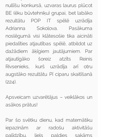
nullīšu konkursā, uzvaras laurus plūcot 
BE (ēku būvtehniķu) grupai, bet labāko 
rezultātu POP IT spēlē uzrādīja 
Adrianna Sokolova. Pasākuma 
noslēgumā visi klātesošie tika aicināti 
piedalīties atjautības spēlē, atbildot uz 
dažādiem āķīgiem jautājumiem. Par 
atjautīgāko šoreiz atzīts Reinis 
Rivsenieks, kurš uzrādīja arī otru 
augstāko rezultātu Pī ciparu skaitīšanā 
(224).
Apsveicam uzvarētājus – veiklākos un 
asākos prātus!
Par šo svētku dienu, kad matemātiku 
iepazinām ar radošu aktivitāšu 
palīdzību, liels paldies sakāms 