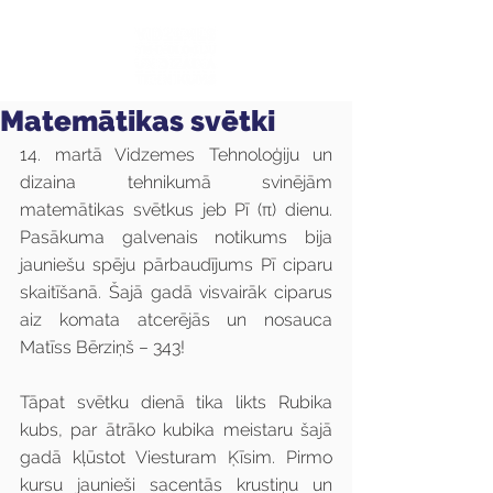
Matemātikas svētki
14. martā Vidzemes Tehnoloģiju un 
dizaina tehnikumā svinējām 
matemātikas svētkus jeb Pī (π) dienu. 
Pasākuma galvenais notikums bija 
jauniešu spēju pārbaudījums Pī ciparu 
skaitīšanā. Šajā gadā visvairāk ciparus 
aiz komata atcerējās un nosauca 
Matīss Bērziņš – 343!
Tāpat svētku dienā tika likts Rubika 
kubs, par ātrāko kubika meistaru šajā 
gadā kļūstot Viesturam Ķīsim. Pirmo 
kursu jaunieši sacentās krustiņu un 