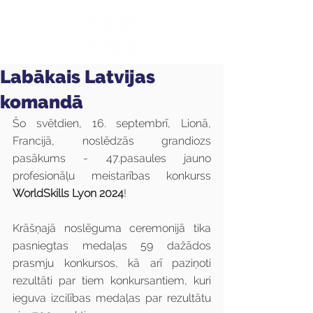
Labākais Latvijas
komandā
Šo svētdien, 16. septembrī, Lionā, 
Francijā, noslēdzās grandiozs 
pasākums - 47.pasaules jauno 
profesionāļu meistarības konkurss 
WorldSkills Lyon 2024
!
Krāšņajā noslēguma ceremonijā tika 
pasniegtas medaļas 59 dažādos 
prasmju konkursos, kā arī paziņoti 
rezultāti par tiem konkursantiem, kuri 
ieguva izcilības medaļas par rezultātu 