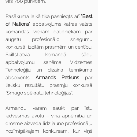
virs 700 punktiem.
Pasākuma laikā tika pasniegts arī 
"Best 
of Nations"
 apbalvojums katras valsts 
komandas vienam dalībniekam par 
augstu profesionālo sniegumu 
konkursā, izcilām prasmēm un centību. 
SkillsLatvia komandā šādu 
apbalvojumu saņēma Vidzemes 
Tehnoloģiju un dizaina tehnikuma 
absolvents 
Armands Petkuns
 par 
lielisku rezultātu prasmju konkursā 
"Smago spēkratu tehnoloģijas".
Armandu varam saukt par īstu 
iedvesmas avotu – viņa apņēmība un 
drosme aizveda līdz jauno profesionāļu 
nozīmīgākajam konkursam, kur viņš 