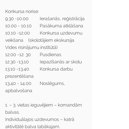
Konkursa norise:
9.30 -10.00	Ierašanās, reģistrācija
10.00 - 10.10	Pasākuma atklāšana
10.10 -12.00	Konkursa uzdevumu 
veikšana	(skolotājiem ekskursija 
Vides risinājumu institūtā)
12.00 -12. 30	Pusdienas
12.30 -13.10	Iepazīšanās ar skolu
13.10 -13.40	Konkursa darbu 
prezentēšana
13.40 - 14.00	Noslēgums, 
apbalvošana
1. – 3. vietas ieguvējiem – komandām 
balvas.
Individuālajos uzdevumos – katrā 
aktivitātē balva labākajam.