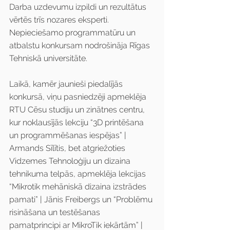
Darba uzdevumu izpildi un rezultātus 
vērtēs trīs nozares eksperti.
Nepieciešamo programmatūru un 
atbalstu konkursam nodrošināja Rīgas 
Tehniskā universitāte.
Laikā, kamēr jaunieši piedalījās 
konkursā, viņu pasniedzēji apmeklēja 
RTU Cēsu studiju un zinātnes centru, 
kur noklausījās lekciju “3D printēšana 
un programmēšanas iespējas” | 
Armands Sīlītis, bet atgriežoties 
Vidzemes Tehnoloģiju un dizaina 
tehnikuma telpās, apmeklēja lekcijas 
“Mikrotik mehāniskā dizaina izstrādes 
pamati” | Jānis Freibergs un “Problēmu 
risināšana un testēšanas 
pamatprincipi ar MikroTik iekārtām” | 