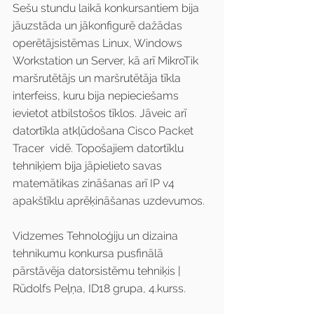
Sešu stundu laikā konkursantiem bija 
jāuzstāda un jākonfigurē dažādas 
operētājsistēmas Linux, Windows 
Workstation un Server, kā arī MikroTik 
maršrutētājs un maršrutētāja tīkla 
interfeiss, kuru bija nepieciešams 
ievietot atbilstošos tīklos. Jāveic arī 
datortīkla atkļūdošana Cisco Packet 
Tracer  vidē. Topošajiem datortīklu 
tehniķiem bija jāpielieto savas 
matemātikas zināšanas arī IP v4 
apakštīklu aprēķināšanas uzdevumos.
Vidzemes Tehnoloģiju un dizaina 
tehnikumu konkursa pusfinālā 
pārstāvēja datorsistēmu tehniķis | 
Rūdolfs Peļņa, ID18 grupa, 4.kurss.