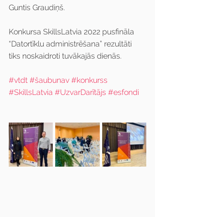
Guntis Graudiņš.
Konkursa SkillsLatvia 2022 pusfināla  
“Datortīklu administrēšana” rezultāti 
tiks noskaidroti tuvākajās dienās.
#vtdt
#šaubunav
#konkurss
#SkillsLatvia
#UzvarDarītājs
#esfondi