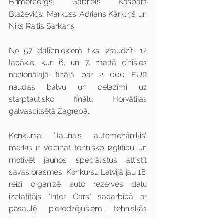
Brimerbergs, Gabriels Kaspars 
Blaževičs, Markuss Adrians Kārkliņš un 
Niks Raitis Sarkans.
No 57 dalībniekiem tiks izraudzīti 12 
labākie, kuri 6. un 7. martā cīnīsies 
nacionālajā finālā par 2 000 EUR 
naudas balvu un ceļazīmi uz 
starptautisko finālu Horvātijas 
galvaspilsētā Zagrebā.
Konkursa "Jaunais automehāniķis" 
mērķis ir veicināt tehnisko izglītību un 
motivēt jaunos speciālistus attīstīt 
savas prasmes. Konkursu Latvijā jau 18. 
reizi organizē auto rezerves daļu 
izplatītājs "Inter Cars" sadarbībā ar 
pasaulē pieredzējušiem tehniskās 