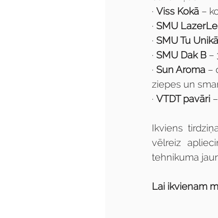
· 
Viss Kokā
 – k
· 
SMU LazerLe
· 
SMU Tu Unikā
· 
SMU Dak B
 –
· 
Sun Aroma
 –
ziepes un sma
· 
VTDT pavāri
 
Ikviens tirdz
vēlreiz apliec
tehnikuma jaun
Lai ikvienam mi