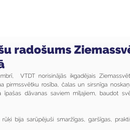
ola
Profesijas
Uzņemšana
Pieaugušajiem
šu radošums Ziemassv
ā
mbrī,  VTDT norisinājās ikgadējais Ziemassvētk
ma pirmssvētku rosība, čalas un sirsnīga noskaņa
a īpašas dāvanas saviem mīļajiem, baudot sv
e rūķi bija sarūpējuši smaržīgas, garšīgas, prakt