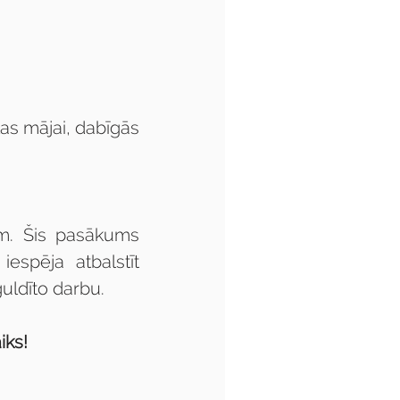
;
as mājai, dabīgās 
m. Šis pasākums 
iespēja atbalstīt 
uldīto darbu.
iks!