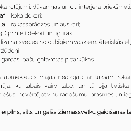
oka rotājumi, dāvaniņas un citi interjera priekšmeti
af
 – koka dekori;
la
 – rokassprādzes un auskari;
 3D printēti dekori un figūras;
 dizaina sveces no dabīgiem vaskiem, ēteriskās eļļ
ržūdeņi;
– gardas, pašu gatavotas piparkūkas.
iņa apmeklētājs mājās neaizgāja ar tukšām rokā
ināja, ka labais vairo labo, un tā bija lieliska 
iešus, novērtējot viņu radošumu, prasmes un ieg
erpilns, silts un gaišs Ziemassvētku gaidīšanas la