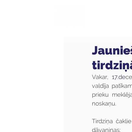
Mūsu sk
Jaunie
tirdziņ
Vakar, 
17.de
ce
valdīja patīka
prieku meklēj
noskaņu.
Tirdziņa čakli
dāvaniņas: