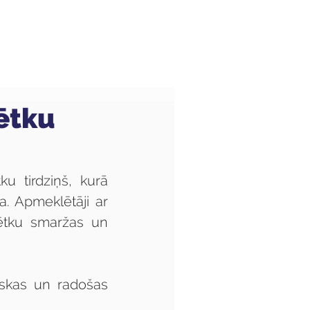
Audzēkņiem
Kas jauns?
ētku
u tirdziņš, kurā 
. Apmeklētāji ar 
ētku smaržas un 
iskas un radošas 