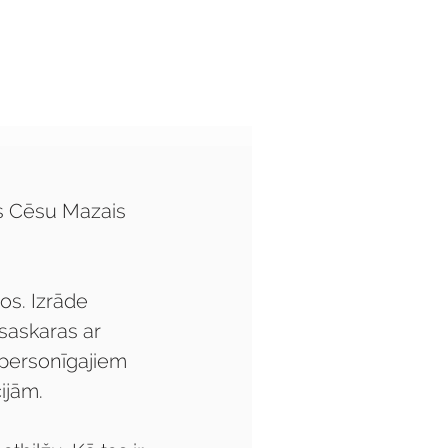
Audzēkņiem
Kas jauns?
s Cēsu Mazais 
os. Izrāde 
 saskaras ar 
 personīgajiem 
ijām.