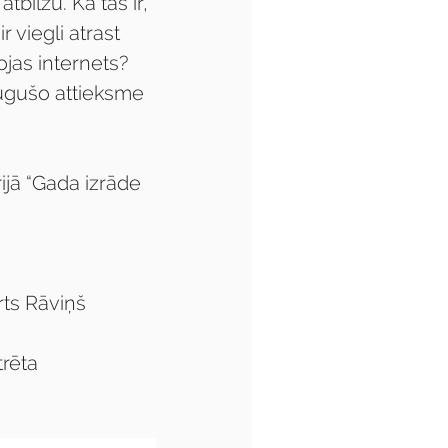
bilžu. Kā tas ir, 
 viegli atrast 
jas internets? 
augušo attieksme 
jā “Gada izrāde 
ts Rāviņš
rēta 