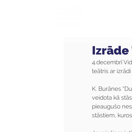
Mūsu sk
Izrāde 
4.decembrī Vid
teātris ar izrādi
K. Burānes “Dul
veidota kā stās
pieaugušo nesa
stāstiem, kuro