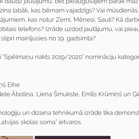
ik daudz jautājumu, bet pieaugušajiem pārāk maz at
zina labāk, kas bērnam vajadzīgs? Vai mūsdienās ir
utājumiem, kas notur Zemi, Mēnesi, Sauli? Kā darbo
bilais telefons? Izrāde uzdod jautājumu, vai pie
 stipri mainījusies no 19. gadsimta?
i “Spēlmaņu nakts 2019/2020” nomināciju kategori
iņš Eihe
le Āboliņa, Liena Šmukste, Emīls Krūmiņš un Ģir
loģiju un dizaina tehnikumā izrāde tika demonst
tvijas skolas soma” ietvaros.