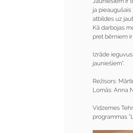
Jauniešiem ir t
ja pieaugušais 
atbildes uz ja
Kā darbojas mo
pret bērniem ir
Izrāde ieguvus
jauniešiem”.
Režisors: Mārt
Lomās: Anna Ne
Vidzemes Tehno
programmas “La