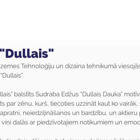
ola
Profesijas
Uzņemšana
Pieaugušajiem
"Dullais"
zemes Tehnoloģiju un dizaina tehnikumā viesojā
 “Dullais”.
lais” balstīts Sudraba Edžus “Dullais Dauka” motīv
ts par zēnu, kurš, tiecoties uzzināt kaut ko vairāk,
pratni, neiedziļināšanos un bardzību, un aktieru
s viņi dalās ar piedzīvotajiem notikumiem un emoc