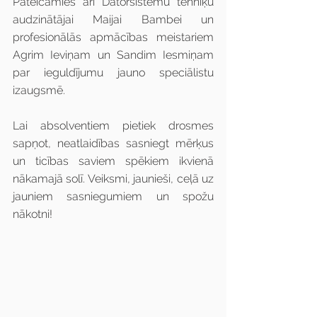
Pateicamies arī Datorsistēmu tehniķu 
audzinātājai Maijai Bambei un 
profesionālās apmācības meistariem 
Agrim Ieviņam un Sandim Iesmiņam 
par ieguldījumu jauno speciālistu 
izaugsmē.
Lai absolventiem pietiek drosmes 
sapņot, neatlaidības sasniegt mērķus 
un ticības saviem spēkiem ikvienā 
nākamajā solī. Veiksmi, jaunieši, ceļā uz 
jauniem sasniegumiem un spožu 
nākotni!