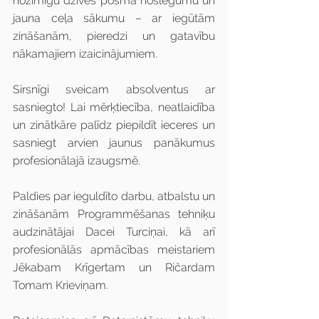
nozīmīgu dzīves posma noslēgumu un 
jauna ceļa sākumu – ar iegūtām 
zināšanām, pieredzi un gatavību 
nākamajiem izaicinājumiem.
Sirsnīgi sveicam absolventus ar 
sasniegto! Lai mērķtiecība, neatlaidība 
un zinātkāre palīdz piepildīt ieceres un 
sasniegt arvien jaunus panākumus 
profesionālajā izaugsmē.
Paldies par ieguldīto darbu, atbalstu un 
zināšanām Programmēšanas tehniķu 
audzinātājai Dacei Turciņai, kā arī 
profesionālās apmācības meistariem 
Jēkabam Krīgertam un Ričardam 
Tomam Krieviņam.