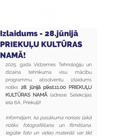
Izlaidums - 28.jūnijā
PRIEKUĻU KULTŪRAS
NAMĀ!
2025. gada Vidzemes Tehnoloģiju un 
dizaina tehnikuma visu mācību 
programmu absolventu izlaidums 
notiks 
28. jūnijā plkst.11.00
PRIEKUĻU 
KULTŪRAS NAMĀ 
(adrese: Selekcijas 
iela 6A, Priekuļi)!
Informējam, ka pasākuma norises laikā 
notiks fotografēšana un filmēšana. 
Iegūtie foto un video materiāli var tikt 