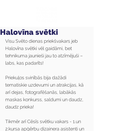
Halovīna svētki
Visu Svēto dienas priekšvakars jeb 
Halovīna svētki vēl gaidāmi, bet 
tehnikuma jaunieši jau to atzīmējuši – 
labs, kas padarīts!
Priekuļos svinībās bija dažādi 
tematiskie uzdevumi un atrakcijas, kā 
arī dejas, fotografēšanās, labākās 
maskas konkurss, saldumi un daudz, 
daudz prieka! 
Tikmēr arī Cēsīs svētku vakars - 1.un 
2.kursa apģērbu dizainera asistenti un 