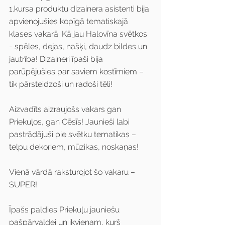
1.kursa produktu dizainera asistenti bija 
apvienojušies kopīgā tematiskajā 
klases vakarā. Kā jau Halovīna svētkos 
- spēles, dejas, našķi, daudz bildes un 
jautrība! Dizaineri īpaši bija 
parūpējušies par saviem kostīmiem – 
tik pārsteidzoši un radoši tēli! 
Aizvadīts aizraujošs vakars gan 
Priekuļos, gan Cēsīs! Jaunieši labi 
pastrādājuši pie svētku tematikas – 
telpu dekoriem, mūzikas, noskaņas! 
Vienā vārdā raksturojot šo vakaru – 
SUPER!
Īpašs paldies Priekuļu jauniešu 
pašpārvaldei un ikvienam, kurš 