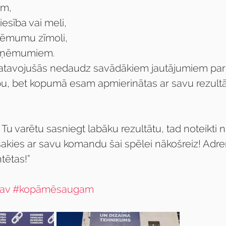
em, 
iesība vai meli, 
ņēmumu zīmoli, 
uzņēmumiem.
atavojušās nedaudz savādākiem jautājumiem par
, bet kopumā esam apmierinātas ar savu rezultāt
a Tu varētu sasniegt labāku rezultātu, tad noteikti
sakies ar savu komandu šai spēlei nākošreiz! Adre
tētas!”
av
#kopāmēsaugam