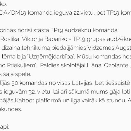
ko.
DA/DM19 komanda ieguva 22.vietu, bet TP19 koma
ktorīnas norisi stāsta TP19 audzēkņu komanda:
 dizaina tehnikuma piedalījāmies Vidzemes Augsts
as tēma bija "Uzņēmējdarbība". Mūsu komandas no
no Priekuļiem".  Paldies skolotājai Liānai Ozolantei
s šajā spēlē.
lījās 50 komandas no visas Latvijas, bet tiešsaistē
ieguvām 32. vietu, lai arī sākumā mums gāja ļoti l
inājās Kahoot platformā un ilga vairāk kā stundu. Atb
ekundes.
api: 