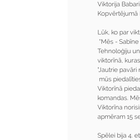
Viktorija Babari
Kopvērtējumā 
Lūk, ko par vi
 “Mēs - Sabīne Roslika, Viktorija Babariko - TP19 grupas audzēknes no Vidzemes 
Tehnoloģiju un
viktorīnā, kur
"Jautrie pavāri 
 mūs piedalītie
Viktorīnā pieda
komandas. Mēs 
Viktorīna noris
apmēram 15 s
Spēlei bija 4. et