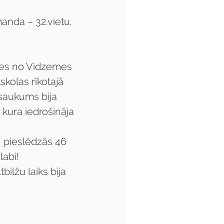
nda – 32.vietu.
kolas rīkotajā 
saukums bija 
, kura iedrošināja 
  pieslēdzās 46 
abi! 
ilžu laiks bija 