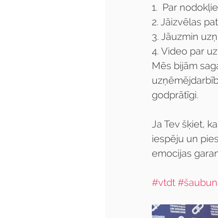
1.  Par nodokļi
2. Jāizvēlas pat
3. Jāuzmin uz
4. Video par 
Mēs bijām sag
uzņēmējdarbību
godprātīgi. 
Ja Tev šķiet, k
iespēju un pie
emocijas garan
#vtdt
#šaubun