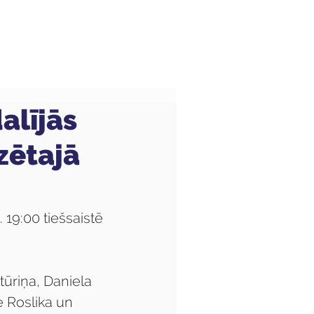
Audzēkņiem
Kas jauns?
alījās
zētajā
9:00 tiešsaistē 
ūriņa, Daniela 
 Roslika un 