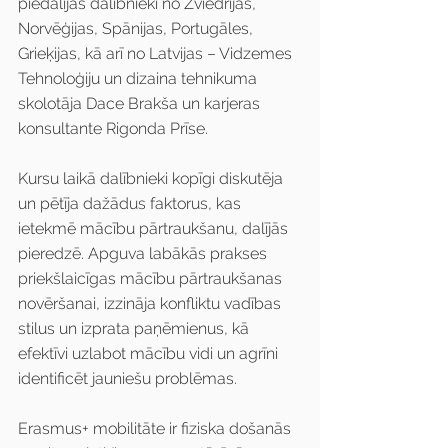
piedalījās dalībnieki no Zviedrijas, 
Norvēģijas, Spānijas, Portugāles, 
Grieķijas, kā arī no Latvijas – Vidzemes 
Tehnoloģiju un dizaina tehnikuma 
skolotāja Dace Brakša un karjeras 
konsultante Rigonda Prīse.
Kursu laikā dalībnieki kopīgi diskutēja 
un pētīja dažādus faktorus, kas 
ietekmē mācību pārtraukšanu, dalījās 
pieredzē. Apguva labākās prakses 
priekšlaicīgas mācību pārtraukšanas 
novēršanai, izzināja konfliktu vadības 
stilus un izprata paņēmienus, kā 
efektīvi uzlabot mācību vidi un agrīni 
identificēt jauniešu problēmas. 
Erasmus+ mobilitāte ir fiziska došanās 