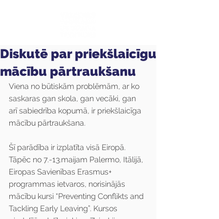
Diskutē par priekšlaicīgu
mācību pārtraukšanu
Viena no būtiskām problēmām, ar ko 
saskaras gan skola, gan vecāki, gan 
arī sabiedrība kopumā, ir priekšlaicīga 
mācību pārtraukšana.
Šī parādība ir izplatīta visā Eiropā. 
Tāpēc no 7.-13.maijam Palermo, Itālijā, 
Eiropas Savienības Erasmus+ 
programmas ietvaros, norisinājās 
mācību kursi “Preventing Conflikts and 
Tackling Early Leaving”. Kursos 