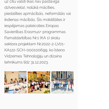
uz citu valsti (kas nav pastāvīgā 
dzīvesvieta), nolūkā mācīties, 
piedalīties apmācībās, neformālās vai 
ikdienas mācībās. Šīs mobilitātes ir 
iespējamas pateicoties Eiropas 
Savienības Erasmus+ programmas 
Pamatdarbības Nr.1 (KA 1) skolu 
sektora projektam Nr.2022-2-LV01-
KA122-SCH-000100699, ko īsteno 
Vidzemes Tehnoloģiju un dizaina 
tehnikums līdz 31.12.2023.