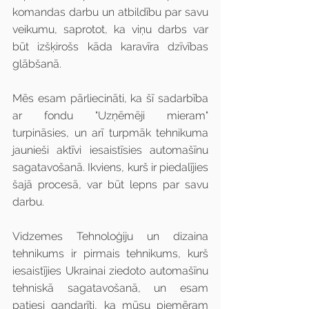
komandas darbu un atbildību par savu 
veikumu, saprotot, ka viņu darbs var 
būt izšķirošs kāda karavīra dzīvības 
glābšanā.
Mēs esam pārliecināti, ka šī sadarbība 
ar fondu "Uzņēmēji mieram" 
turpināsies, un arī turpmāk tehnikuma 
jaunieši aktīvi iesaistīsies automašīnu 
sagatavošanā. Ikviens, kurš ir piedalījies 
šajā procesā, var būt lepns par savu 
darbu.
Vidzemes Tehnoloģiju un dizaina 
tehnikums ir pirmais tehnikums, kurš 
iesaistījies Ukrainai ziedoto automašīnu 
tehniskā sagatavošanā, un esam 
patiesi gandarīti, ka mūsu piemēram 