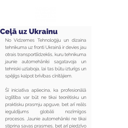
Ceļā uz Ukrainu
No Vidzemes Tehnoloģiju un dizaina 
tehnikuma uz fronti Ukrainā ir devies jau 
otrais transportlīdzeklis, kuru tehnikuma 
jaunie automehāniķi sagatavoja un 
tehniski uzlaboja, lai tas būtu izturīgs un 
spējīgs kalpot brīvības cīnītājiem.
Šī iniciatīva apliecina, ka profesionālā 
izglītība var būt ne tikai teorētisku un 
praktisku prasmju apguve, bet arī reāls 
ieguldījums globāli nozīmīgos 
procesos. Jaunie automehāniķi ne tikai 
stiprina savas prasmes, bet arī piedzīvo 