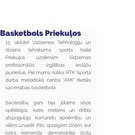
Basketbols Priekuļos
15. oktobrī Vidzemes Tehnoloģiju un 
dizaina tehnikuma sporta hallē 
Priekuļos uzņēmām Vidzemes 
profesionālās izglītības iestāžu 
jauniešus. Pie mums notika RTK Sporta 
darba metodiskā centra "AMI" rīkotās 
sacensības basketbolā.
Sacensību gars bija jūtams visos 
spēlētājos, katrs metiens un dribls 
atspoguļoja komandu apņēmību un 
vēlmi uzvarēt. Pēc spraigām cīņām, kur 
katra komanda demonstrēja izcilu 