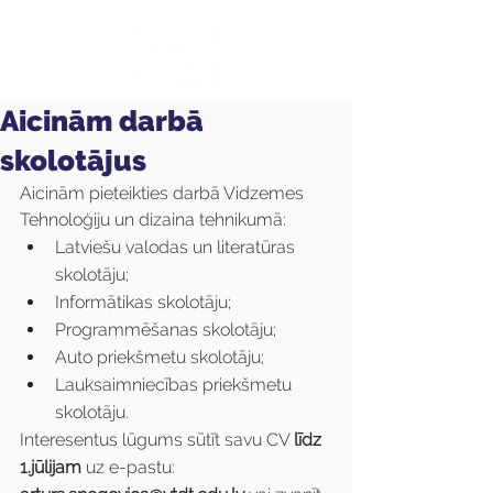
Aicinām darbā
skolotājus
Aicinām pieteikties darbā Vidzemes 
Tehnoloģiju un dizaina tehnikumā:
Latviešu valodas un literatūras 
skolotāju;
Informātikas skolotāju;
Programmēšanas skolotāju;
Auto priekšmetu skolotāju;
Lauksaimniecības priekšmetu 
skolotāju.
Interesentus lūgums sūtīt savu CV 
līdz 
1.jūlijam
 uz e-pastu: 