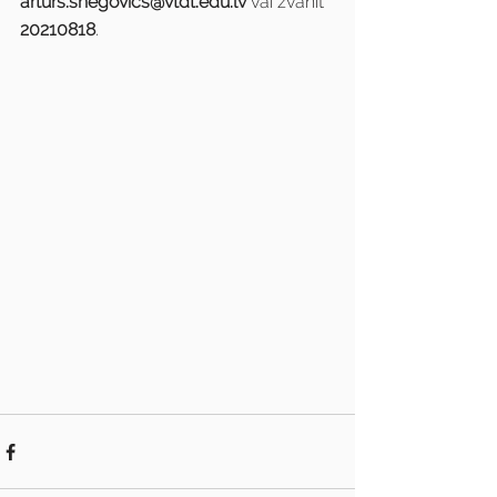
arturs.snegovics@vtdt.edu.lv
 vai zvanīt 
20210818
.