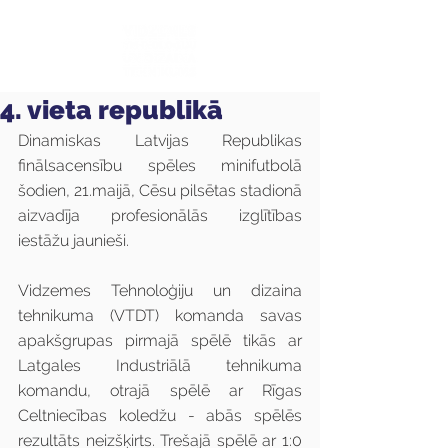
4. vieta republikā
Dinamiskas Latvijas Republikas 
finālsacensību spēles minifutbolā 
šodien, 21.maijā, Cēsu pilsētas stadionā 
aizvadīja profesionālās izglītības 
iestāžu jaunieši.
Vidzemes Tehnoloģiju un dizaina 
tehnikuma (VTDT) komanda savas 
apakšgrupas pirmajā spēlē tikās ar 
Latgales Industriālā tehnikuma 
komandu, otrajā spēlē ar Rīgas 
Celtniecības koledžu - abās spēlēs 
rezultāts neizšķirts. Trešajā spēlē ar 1:0 