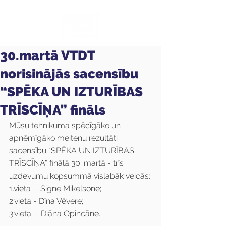
30.martā VTDT
norisinājās sacensību
“SPĒKA UN IZTURĪBAS
TRĪSCĪŅA” fināls
Mūsu tehnikuma spēcīgāko un 
apņēmīgāko meiteņu rezultāti 
sacensību “SPĒKA UN IZTURĪBAS 
TRĪSCĪŅA” finālā 30. martā - trīs 
uzdevumu kopsummā vislabāk veicās:
1.vieta -  Signe Miķelsone;
2.vieta - Dīna Vēvere; 
3.vieta  - Diāna Opincāne.