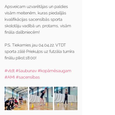
Apsveicam uzvarētājas un paldies 
visām meitenēm, kuras piedalījās 
kvalifikācijas sacensībās sporta 
skolotāju vadībā un, protams, visām 
fināla dalībniecēm!
P.S. Tiekamies jau 04.04.22. VTDT 
sporta zālē Priekuļos uz futzāla turnīra 
finālu plkst.18:00!
#vtdt
#šaubunav
#kopāmēsaugam
#AMI
#sacensības