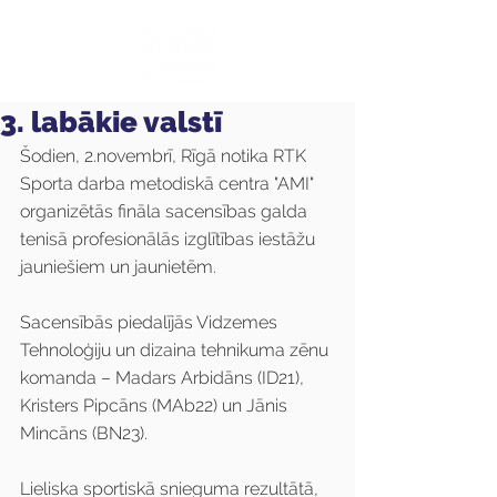
3. labākie valstī
Šodien, 2.novembrī, Rīgā notika RTK 
Sporta darba metodiskā centra "AMI" 
organizētās fināla sacensības galda 
tenisā profesionālās izglītības iestāžu 
jauniešiem un jaunietēm.
Sacensībās piedalījās Vidzemes 
Tehnoloģiju un dizaina tehnikuma zēnu 
komanda – Madars Arbidāns (ID21), 
Kristers Pipcāns (MAb22) un Jānis 
Mincāns (BN23). 
Lieliska sportiskā snieguma rezultātā, 