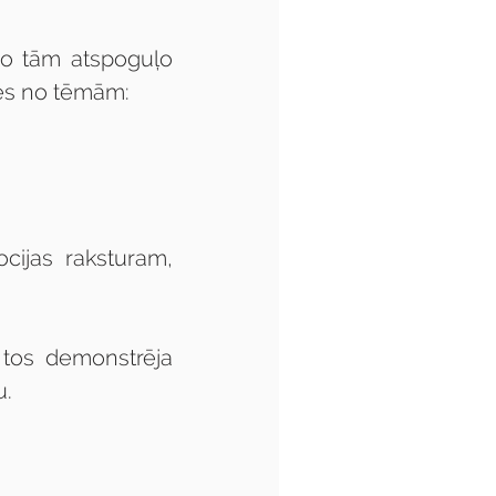
no tām atspoguļo 
ies no tēmām:
cijas raksturam, 
 tos demonstrēja 
u.