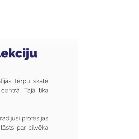
Audzēkņiem
Kas jauns?
lekciju
ījās tērpu skatē 
ntrā. Tajā tika 
dījuši profesijas 
tāsts par cilvēka 