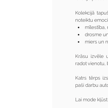
Kolekcijā tap
noteiktu emoci
mīlestība,
drosme un
miers un n
Krāsu izvēle u
radot vienotu,
Katrs tērps iz
paši darbu aut
Lai mode kļūst