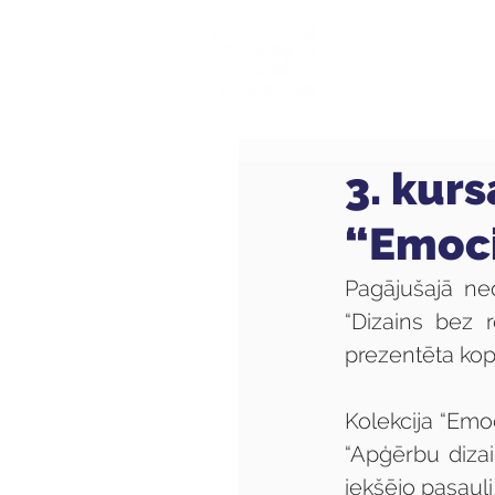
Mūsu sk
3. kurs
“Emoci
Pagājušajā ned
“Dizains bez 
prezentēta kopīg
Kolekcija “Emoc
“Apģērbu dizain
iekšējo pasauli