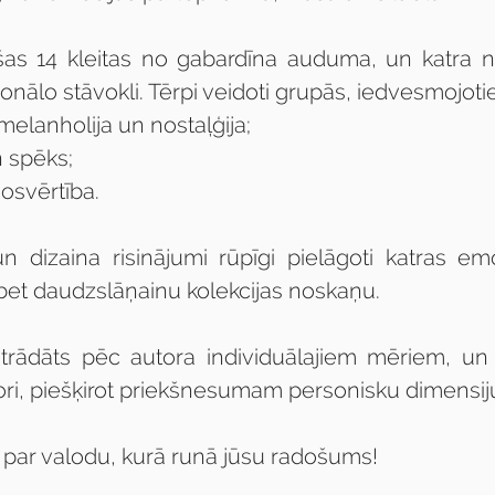
ušas 14 kleitas no gabardīna auduma, un katra 
onālo stāvokli. Tērpi veidoti grupās, iedvesmojot
 melanholija un nostaļģija;
 spēks;
osvērtība.
n dizaina risinājumi rūpīgi pielāgoti katras emo
 bet daudzslāņainu kolekcijas noskaņu.
strādāts pēc autora individuālajiem mēriem, un
ori, piešķirot priekšnesumam personisku dimensij
 par valodu, kurā runā jūsu radošums!