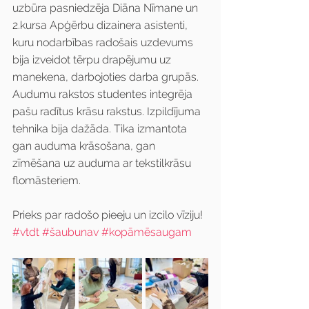
uzbūra pasniedzēja Diāna Nīmane un 
2.kursa Apģērbu dizainera asistenti, 
kuru nodarbības radošais uzdevums 
bija izveidot tērpu drapējumu uz 
manekena, darbojoties darba grupās. 
Audumu rakstos studentes integrēja 
pašu radītus krāsu rakstus. Izpildījuma 
tehnika bija dažāda. Tika izmantota 
gan auduma krāsošana, gan 
zīmēšana uz auduma ar tekstilkrāsu 
flomāsteriem.
Prieks par radošo pieeju un izcilo vīziju!
#vtdt
#šaubunav
#kopāmēsaugam